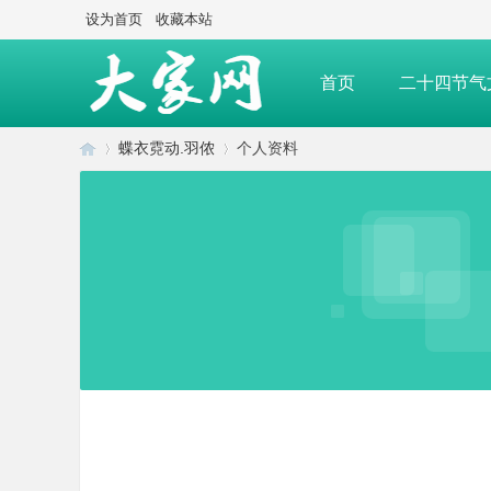
设为首页
收藏本站
首页
二十四节气
蝶衣霓动.羽侬
个人资料
大家经典
大家赛事
大
›
›
家