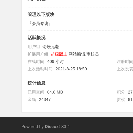
管理以下版块
『会员专访』
活跃概况
用户组
论坛元老
扩展用户组
超级版主
,网站编辑,审核员
在线时间
409 小时
注册时
上次活动时间
2021-8-25 18:59
上次发
统计信息
已用空间
64.8 MB
积分
27
金钱
24347
贡献
81
Powered by
Discuz!
X3.4