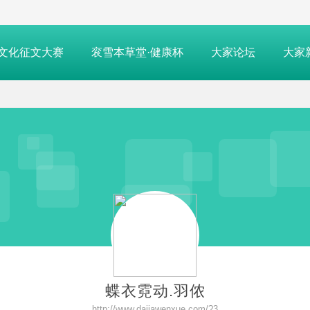
文化征文大赛
衮雪本草堂·健康杯
大家论坛
大家
蝶衣霓动.羽侬
http://www.dajiawenxue.com/?3