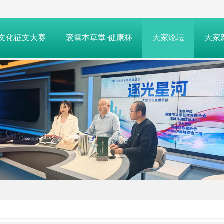
文化征文大赛
衮雪本草堂·健康杯
大家论坛
大家