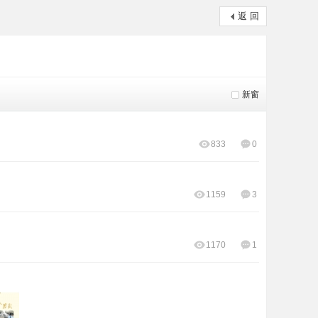
返 回
新窗
833
0
1159
3
1170
1