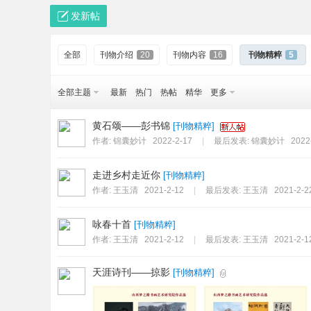
大
»
›
›
发新帖
全部
刊物介绍
20
刊物内容
16
刊物精粹
5
全部主题
最新
热门
热帖
精华
更多
黄石颂——彭书锦
[
刊物精粹
]
作者:
锦囊妙计
2022-2-17
|
最后发表:
锦囊妙计
2022
家
走进乡村走近你
[
刊物精粹
]
作者:
王玉清
2021-2-12
|
最后发表:
王玉清
2021-2-2
咏春十首
[
刊物精粹
]
作者:
王玉清
2021-2-12
|
最后发表:
王玉清
2021-2-1
天涯诗刊——掠影
[
刊物精粹
]
网