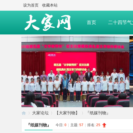
设为首页
收藏本站
首页
二十四节气
大家经典
大家赛事
大家论坛
【大家刊物】
『纸媒刊物』
『纸媒刊物』
今日:
0
|
主题:
57
|
排名:
25