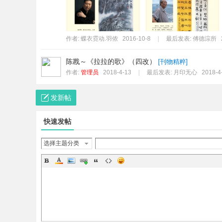
作者:
蝶衣霓动.羽侬
2016-10-8
|
最后发表:
傅德淙所
陈戡～《拉拉的歌》（四改）
[
刊物精粹
]
作者:
管理员
2018-4-13
|
最后发表:
月印无心
2018-4
发新帖
快速发帖
选择主题分类