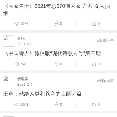
《大家名流》2021年总570期大家 方方 女人抽
烟
1076
0
0
西玛
#版块公告
2021-2-5
《中国诗界》微信版“现代诗歌专号”第三期
943
0
0
管理员
#刊物内容
2021-2-4
王童：献给人类和苍穹的壮丽诗篇
1001
0
0