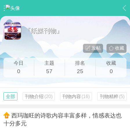
›
【大家刊物】
›
『纸媒刊物』
『纸媒刊物』
发帖
收藏
今日
主题
排名
收藏
0
57
25
0
全部
刊物介绍
(20)
刊物内容
(16)
刊物精粹
(5)
西玛珈旺的诗歌内容丰富多样，情感表达也
十分多元