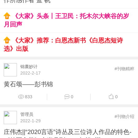
作所感作者 蓝 帆
《大家》头条丨王卫民：托木尔大峡谷的岁
月回声
《大家》推荐：白恩杰新书《白恩杰短诗
选》出版
锦囊妙计
#刊物精粹
2022-2-17
黄石颂——彭书锦
833
0
0
管理员
#刊物介绍
2022-1-29
庄伟杰||“2020言语”诗丛及三位诗人作品的特色-