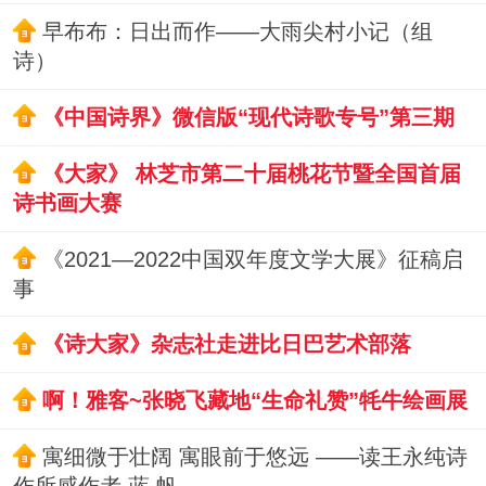
早布布：日出而作——大雨尖村小记（组
诗）
《中国诗界》微信版“现代诗歌专号”第三期
《大家》 林芝市第二十届桃花节暨全国首届
诗书画大赛
《2021—2022中国双年度文学大展》征稿启
事
《诗大家》杂志社走进比日巴艺术部落
啊！雅客~张晓飞藏地“生命礼赞”牦牛绘画展
寓细微于壮阔 寓眼前于悠远 ——读王永纯诗