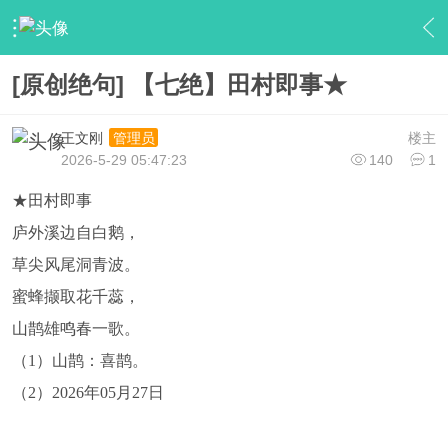
›
【大家原创】
›
『大家古韵』
›
内容
[原创绝句] 【七绝】田村即事★
王文刚
楼主
管理员
2026-5-29 05:47:23
140
1
★田村即事
庐外溪边自白鹅，
草尖风尾洞青波。
蜜蜂撷取花千蕊，
山鹊雄鸣春一歌。
（1）山鹊：喜鹊。
（2）2026年05月27日