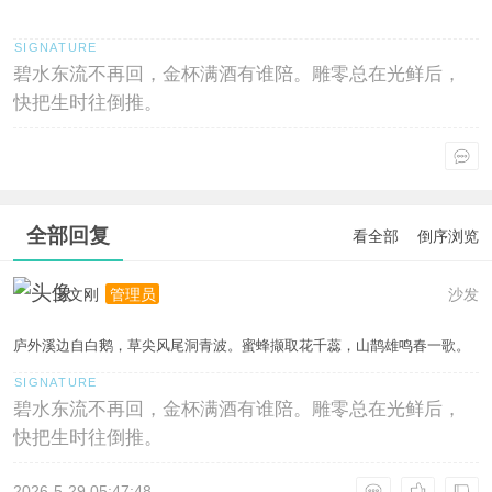
碧水东流不再回，金杯满酒有谁陪。雕零总在光鲜后，
快把生时往倒推。
全部回复
看全部
倒序浏览
王文刚
沙发
管理员
庐外溪边自白鹅，草尖风尾洞青波。蜜蜂撷取花千蕊，山鹊雄鸣春一歌。
碧水东流不再回，金杯满酒有谁陪。雕零总在光鲜后，
快把生时往倒推。
2026-5-29 05:47:48