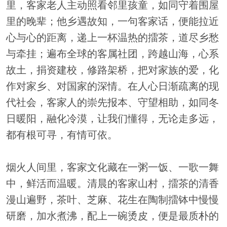
里，客家老人主动照看邻里孩童，如同守着围屋
里的晚辈；他乡遇故知，一句客家话，便能拉近
心与心的距离，递上一杯温热的擂茶，道尽乡愁
与牵挂；遍布全球的客属社团，跨越山海，心系
故土，捐资建校，修路架桥，把对家族的爱，化
作对家乡、对国家的深情。在人心日渐疏离的现
代社会，客家人的崇先报本、守望相助，如同冬
日暖阳，融化冷漠，让我们懂得，无论走多远，
都有根可寻，有情可依。
烟火人间里，客家文化藏在一粥一饭、一歌一舞
中，鲜活而温暖。清晨的客家山村，擂茶的清香
漫山遍野，茶叶、芝麻、花生在陶制擂钵中慢慢
研磨，加水煮沸，配上一碗烫皮，便是最质朴的