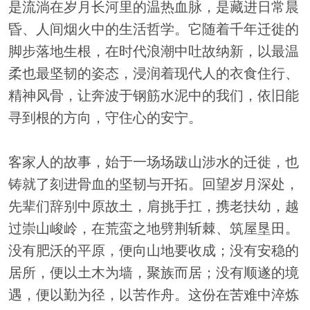
是流淌在岁月长河里的温热血脉，是藏进日常晨
昏、人间烟火中的生活哲学。它随着千年迁徙的
脚步落地生根，在时代浪潮中吐故纳新，以最温
柔也最坚韧的姿态，浸润着现代人的衣食住行、
精神风骨，让奔波于钢筋水泥中的我们，依旧能
寻到根的方向，守住心的安宁。
客家人的故事，始于一场场跋山涉水的迁徙，也
铸就了刻进骨血的坚韧与开拓。回望岁月深处，
先辈们辞别中原故土，肩挑手扛，携老扶幼，越
过崇山峻岭，在荒蛮之地劈荆斩棘、筑屋垦田。
没有肥沃的平原，便向山地要收成；没有安稳的
居所，便以土木为墙，聚族而居；没有顺遂的境
遇，便以勤为径，以苦作舟。这份在苦难中淬炼