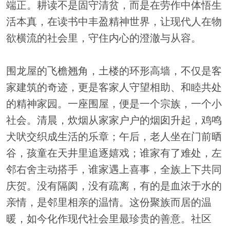
端正。耕读不是固守清贫，而是在劳作中体悟生
活本真，在读书中丰盈精神世界，让现代人在物
欲横流的社会里，守住内心的澄澈与从容。
围龙屋的飞檐翘角，土楼的环形高墙，不仅是客
家建筑的奇迹，更是客家人守望相助、和睦共处
的精神家园。一座围屋，便是一个宗族，一个小
社会。清晨，炊烟从家家户户的烟囱升起，鸡鸣
犬吠交织成生活的乐章；午后，老人坐在门前晒
谷，孩童在天井里追逐嬉戏；谁家有了难处，左
邻右舍主动搭手，谁家遇上喜事，全族上下共同
庆贺。没有隔阂，没有疏离，有的是血浓于水的
亲情，是邻里相亲的温情。这份聚族而居的温
暖，如今化作现代社会里最珍贵的善意。社区