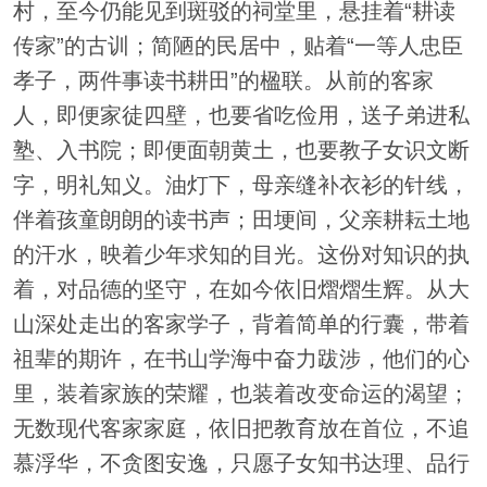
村，至今仍能见到斑驳的祠堂里，悬挂着“耕读
传家”的古训；简陋的民居中，贴着“一等人忠臣
孝子，两件事读书耕田”的楹联。从前的客家
人，即便家徒四壁，也要省吃俭用，送子弟进私
塾、入书院；即便面朝黄土，也要教子女识文断
字，明礼知义。油灯下，母亲缝补衣衫的针线，
伴着孩童朗朗的读书声；田埂间，父亲耕耘土地
的汗水，映着少年求知的目光。这份对知识的执
着，对品德的坚守，在如今依旧熠熠生辉。从大
山深处走出的客家学子，背着简单的行囊，带着
祖辈的期许，在书山学海中奋力跋涉，他们的心
里，装着家族的荣耀，也装着改变命运的渴望；
无数现代客家家庭，依旧把教育放在首位，不追
慕浮华，不贪图安逸，只愿子女知书达理、品行