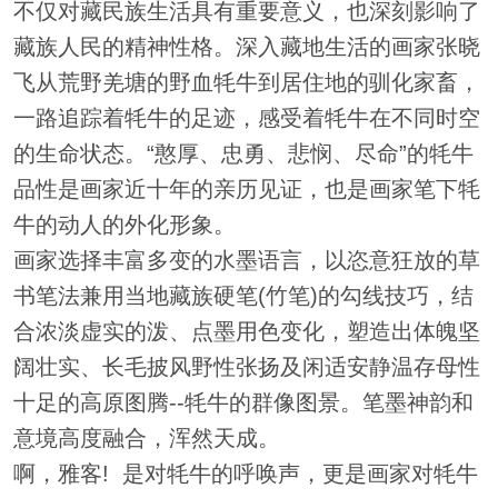
不仅对藏民族生活具有重要意义，也深刻影响了
藏族人民的精神性格。深入藏地生活的画家张晓
飞从荒野羌塘的野血牦牛到居住地的驯化家畜，
一路追踪着牦牛的足迹，感受着牦牛在不同时空
的生命状态。“憨厚、忠勇、悲悯、尽命”的牦牛
品性是画家近十年的亲历见证，也是画家笔下牦
牛的动人的外化形象。
画家选择丰富多变的水墨语言，以恣意狂放的草
书笔法兼用当地藏族硬笔(竹笔)的勾线技巧，结
合浓淡虚实的泼、点墨用色变化，塑造出体魄坚
阔壮实、长毛披风野性张扬及闲适安静温存母性
十足的高原图腾--牦牛的群像图景。笔墨神韵和
意境高度融合，浑然天成。
啊，雅客! 是对牦牛的呼唤声，更是画家对牦牛