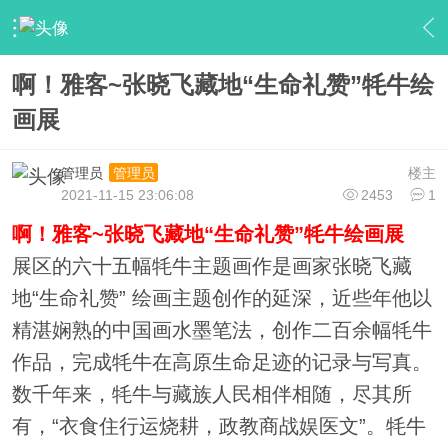
›
【大家会员】
›
大家新闻
›
内容
啊！雅客~张晓飞藏地“生命礼赞”牦牛绘
画展
管理员
楼主
管理员
2021-11-15 23:06:08
2453
1
啊！雅客~张晓飞藏地“生命礼赞”牦牛绘画展
展区的六十五幅牦牛主题画作是画家张晓飞藏
地“生命礼赞” 绘画主题创作的延深，近些年他以
精湛娴熟的中国画水墨笔法，创作二百余幅牦牛
作品，完成牦牛在高原生命足迹的记录与写真。
数千年来，牦牛与藏族人民相伴相随，尽其所
有，“衣食住行运烧耕，政教商战娱医文”。牦牛