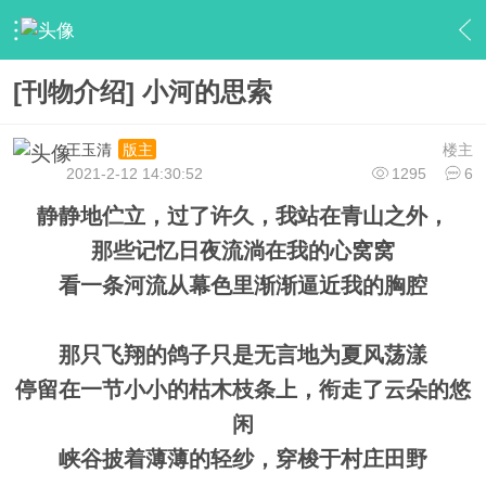
›
【大家刊物】
›
『纸媒刊物』
›
内容
[刊物介绍] 小河的思索
王玉清
楼主
版主
2021-2-12 14:30:52
1295
6
静静地伫立，过了许久，我站在青山之外，
那些记忆日夜流淌在我的心窝窝
看一条河流从幕色里渐渐逼近我的胸腔
那只飞翔的鸽子只是无言地为夏风荡漾
停留在一节小小的枯木枝条上，衔走了云朵的悠
闲
峡谷披着薄薄的轻纱，穿梭于村庄田野