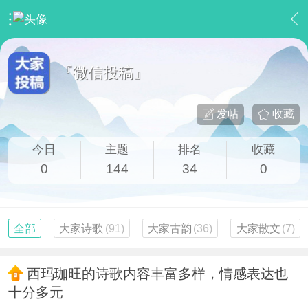
›
【大家刊物】
›
『微信投稿』
『微信投稿』
发帖
收藏
今日
主题
排名
收藏
0
144
34
0
全部
大家诗歌
(91)
大家古韵
(36)
大家散文
(7)
西玛珈旺的诗歌内容丰富多样，情感表达也
十分多元