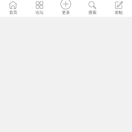
《阳光》2021年2期（总第310）发表“2020
更多
首页
论坛
搜索
发帖
年度十佳华语诗人”白发科组诗《掌上流水...
“2020年度十佳华语诗人”揭晓，祝贺白发科
斩获2020年度十佳华语诗人奖
大赛信息｜中国散文学会第九届冰心散文奖
启动
《辽河》2021年第3期发表“2020年度十佳华
语诗人”白发科组诗《这个冬天最暖的心事》
扶贫路上的文学力量 | 董宏君：“深情”“深
入”“深思”“深远”
《青年文学家》简介