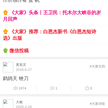
作所感作者 蓝 帆
《大家》头条丨王卫民：托木尔大峡谷的岁
月回声
《大家》推荐：白恩杰新书《白恩杰短诗
选》出版
微信投稿
黄发滨
#大家古韵
2018-6-27
鹧鸪天 锉刀
1974
1
0
大榆
#大家诗歌
2020-2-20