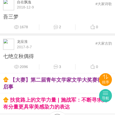
自在飘逸
#大家诗歌
2018-12-9
吾三梦
1678
2
0
龙应淮
#大家古韵
2017-8-7
七绝立秋偶得
2096
3
0
【大赛】第二届青年文学家文学大奖赛征稿
排序
启事
导航
扶贫路上的文学力量 | 施战军：不断寻求更
有分量更具审美感染力的表达